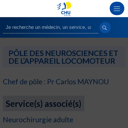
PÔLE DES NEUROSCIENCES ET
DE L’APPAREIL LOCOMOTEUR
Chef de pôle : Pr Carlos MAYNOU
Service(s) associé(s)
Neurochirurgie adulte