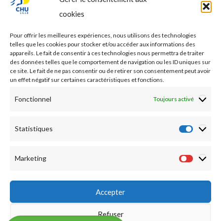
PROFESSIONNEL DE SANTE
cookies
Etudes médicales
Pour offrir les meilleures expériences, nous utilisons des technologies
Nos essais cliniques
telles que les cookies pour stocker et/ou accéder aux informations des
appareils. Le fait de consentir à ces technologies nous permettra de traiter
des données telles que le comportement de navigation ou les ID uniques sur
Ecoles paramédicales
ce site. Le fait de ne pas consentir ou de retirer son consentement peut avoir
un effet négatif sur certaines caractéristiques et fonctions.
Fonctionnel
Toujours activé
Statistiques
Statist
Marketing
Market
Accepter
Refuser