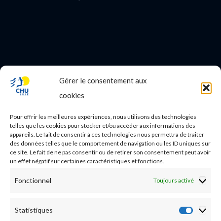
Gérer le consentement aux
PROFESSIONNEL DE SANTE
cookies
Etudes médicales
Pour offrir les meilleures expériences, nous utilisons des technologies
Nos essais cliniques
telles que les cookies pour stocker et/ou accéder aux informations des
appareils. Le fait de consentir à ces technologies nous permettra de traiter
des données telles que le comportement de navigation ou les ID uniques sur
Ecoles paramédicales
ce site. Le fait de ne pas consentir ou de retirer son consentement peut avoir
un effet négatif sur certaines caractéristiques et fonctions.
Fonctionnel
Toujours activé
Statistiques
Statist