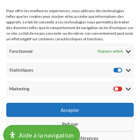
Etudes médicales
Pour offrir les meilleures expériences, nous utilisons des technologies
Nos essais cliniques
telles que les cookies pour stocker et/ou accéder aux informations des
appareils. Le fait de consentir à ces technologies nous permettra de traiter
des données telles que le comportement de navigation ou les ID uniques sur
Ecoles paramédicales
ce site. Le fait de ne pas consentir ou de retirer son consentement peut avoir
un effet négatif sur certaines caractéristiques et fonctions.
Fonctionnel
Toujours activé
Statistiques
Statist
Marketing
Market
Accepter
Refuser
©2019 CHU LILLE -
Accueil
|
Mentions légales
|
Notation
Aide à la navigation
Enregistrer les préférences
Financière
|
Délégations de signature