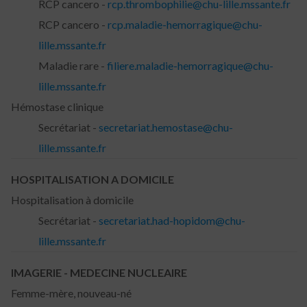
RCP cancero -
rcp.thrombophilie@chu-lille.mssante.fr
RCP cancero -
rcp.maladie-hemorragique@chu-
lille.mssante.fr
Maladie rare -
filiere.maladie-hemorragique@chu-
lille.mssante.fr
Hémostase clinique
Secrétariat -
secretariat.hemostase@chu-
lille.mssante.fr
HOSPITALISATION A DOMICILE
Hospitalisation à domicile
Secrétariat -
secretariat.had-hopidom@chu-
lille.mssante.fr
IMAGERIE - MEDECINE NUCLEAIRE
Femme-mère, nouveau-né