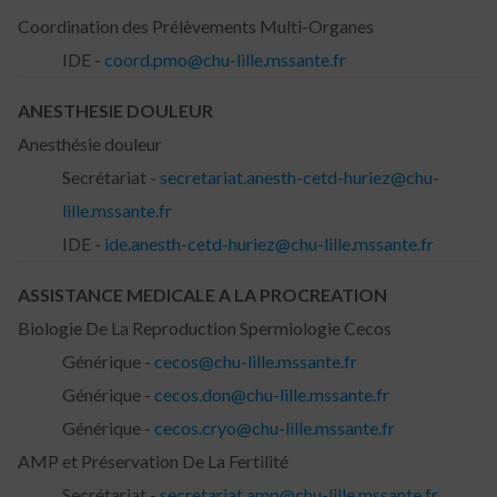
Coordination des Prélèvements Multi-Organes
IDE -
coord.pmo@chu-lille.mssante.fr
ANESTHESIE DOULEUR
Anesthésie douleur
Secrétariat -
secretariat.anesth-cetd-huriez@chu-
lille.mssante.fr
IDE -
ide.anesth-cetd-huriez@chu-lille.mssante.fr
ASSISTANCE MEDICALE A LA PROCREATION
Biologie De La Reproduction Spermiologie Cecos
Générique -
cecos@chu-lille.mssante.fr
Générique -
cecos.don@chu-lille.mssante.fr
Générique -
cecos.cryo@chu-lille.mssante.fr
AMP et Préservation De La Fertilité
Secrétariat -
secretariat.amp@chu-lille.mssante.fr