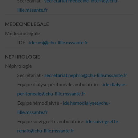
Secrétariat -
secretariat.medecine-interne@chu-
lille.mssante.fr
MEDECINE LEGALE
Médecine légale
IDE -
ide.umj@chu-lille.mssante.fr
NEPHROLOGIE
Néphrologie
Secrétariat -
secretariat.nephro@chu-lille.mssante.fr
Equipe dialyse péritonéale ambulatoire -
ide.dialyse-
peritoneale@chu-lille.mssante.fr
Equipe hémodialyse -
ide.hemodialyse@chu-
lille.mssante.fr
Equipe suivi greffe ambulatoire -
ide.suivi-greffe-
renale@chu-lille.mssante.fr