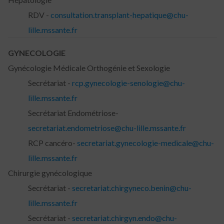
RDV -
consultation.transplant-hepatique@chu-
lille.mssante.fr
GYNECOLOGIE
Gynécologie Médicale Orthogénie et Sexologie
Secrétariat -
rcp.gynecologie-senologie@chu-
lille.mssante.fr
Secrétariat Endométriose-
secretariat.endometriose@chu-lille.mssante.fr
RCP cancéro-
secretariat.gynecologie-medicale@chu-
lille.mssante.fr
Chirurgie gynécologique
Secrétariat -
secretariat.chirgyneco.benin@chu-
lille.mssante.fr
Secrétariat -
secretariat.chirgyn.endo@chu-