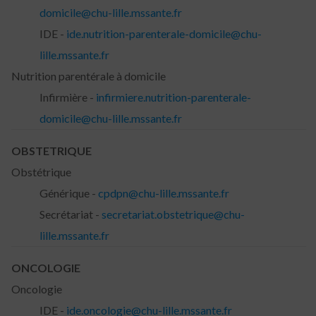
domicile@chu-lille.mssante.fr
IDE -
ide.nutrition-parenterale-domicile@chu-
lille.mssante.fr
Nutrition parentérale à domicile
Infirmière -
infirmiere.nutrition-parenterale-
domicile@chu-lille.mssante.fr
OBSTETRIQUE
Obstétrique
Générique -
cpdpn@chu-lille.mssante.fr
Secrétariat -
secretariat.obstetrique@chu-
lille.mssante.fr
ONCOLOGIE
Oncologie
IDE -
ide.oncologie@chu-lille.mssante.fr