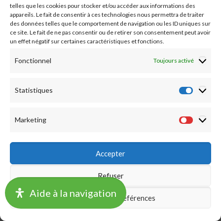
telles que les cookies pour stocker et/ou accéder aux informations des
Vigilans
appareils. Le fait de consentir à ces technologies nous permettra de traiter
des données telles que le comportement de navigation ou les ID uniques sur
Générique -
vigilans.hdf-lille@chu-lille.mssante.fr
ce site. Le fait de ne pas consentir ou de retirer son consentement peut avoir
Addictologie
un effet négatif sur certaines caractéristiques et fonctions.
Secrétariat -
secretariat.addictologie@chu-
Fonctionnel
Toujours activé
lille.mssante.fr
Centre Médico-Psychologique
Statistiques
Statist
Secrétariat -
secretariat.cmp-59g08@chu-
lille.mssante.fr
Marketing
Market
RHUMATOLOGIE
Accepter
Rhumato-Oncologie
RCP cancéro -
rcp.oncologie-osseuse-
Refuser
secondaire@chu-lille.mssante.fr
Aide à la navigation
Enregistrer les préférences
Rhumatologie
RDV -
rdv.rhumatologie@chu-lille.mssante.fr