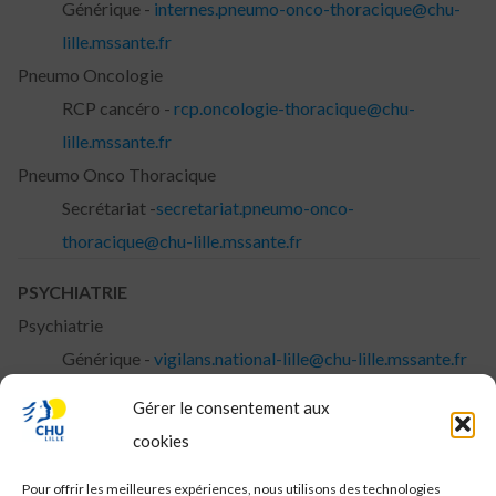
Générique -
internes.pneumo-onco-thoracique@chu-
lille.mssante.fr
Pneumo Oncologie
RCP cancéro -
rcp.oncologie-thoracique@chu-
lille.mssante.fr
Pneumo Onco Thoracique
Secrétariat -
secretariat.pneumo-onco-
thoracique@chu-lille.mssante.fr
PSYCHIATRIE
Psychiatrie
Générique -
vigilans.national-lille@chu-lille.mssante.fr​
URSAVS
Gérer le consentement aux
Secrétariat -
secretariat.ursavs@chu-lille.mssante.fr
cookies
Numéro National Prevention Suicide
Pour offrir les meilleures expériences, nous utilisons des technologies
Générique -
3114.lille@chu-lille.mssante.fr