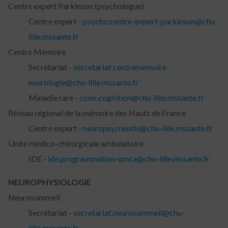
Centre expert Parkinson (psychologue)
Centre expert -
psycho.centre-expert-parkinson@chu-
lille.mssante.fr
Centre Mémoire
Secrétariat -
secretariat.centrememoire-
neurologie@chu-lille.mssante.fr
Maladie rare -
ccmr.cognition@chu-lille.mssante.fr
Réseau régional de la mémoire des Hauts de France
Centre expert -
neuropsy.meotis@chu-lille.mssante.fr
Unité médico-chirurgicale ambulatoire
IDE -
ide.programmation-umca@chu-lille.mssante.fr
NEUROPHYSIOLOGIE
Neurosommeil
Secrétariat -
secretariat.neurosommeil@chu-
lille.mssante.fr