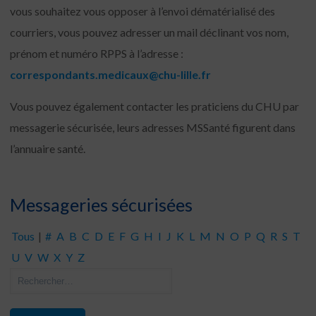
vous souhaitez vous opposer à l’envoi dématérialisé des
courriers, vous pouvez adresser un mail déclinant vos nom,
prénom et numéro RPPS à l’adresse :
correspondants.medicaux@chu-lille.fr
Vous pouvez également contacter les praticiens du CHU par
messagerie sécurisée, leurs adresses MSSanté figurent dans
l’annuaire santé.
Messageries sécurisées
Tous
|
#
A
B
C
D
E
F
G
H
I
J
K
L
M
N
O
P
Q
R
S
T
U
V
W
X
Y
Z