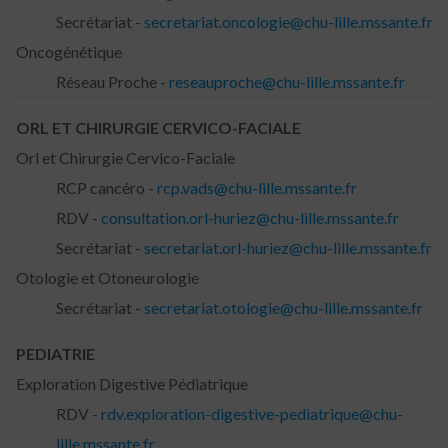
Secrétariat -
secretariat.oncologie@chu-lille.mssante.fr
Oncogénétique
Réseau Proche -
reseauproche@chu-lille.mssante.fr
ORL ET CHIRURGIE CERVICO-FACIALE
Orl et Chirurgie Cervico-Faciale
RCP cancéro -
rcp.vads@chu-lille.mssante.fr
RDV -
consultation.orl-huriez@chu-lille.mssante.fr
Secrétariat -
secretariat.orl-huriez@chu-lille.mssante.fr
Otologie et Otoneurologie
Secrétariat -
secretariat.otologie@chu-lille.mssante.fr
PEDIATRIE
Exploration Digestive Pédiatrique
RDV -
rdv.exploration-digestive-pediatrique@chu-
lille.mssante.fr