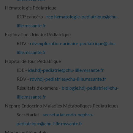
Hématologie Pédiatrique
RCP cancéro -
rcp.hematologie-pediatrique@chu-
lille.mssante.fr
Exploration Urinaire Pédiatrique
RDV -
rdv.exploration-urinaire-pediatrique@chu-
lille.mssante.fr
Hôpital de Jour Pédiatrique
IDE -
ide.hdj-pediatrie@chu-lille.mssante.fr
RDV -
rdv.hdj-pediatrie@chu-lille.mssante.fr
Résultats d'examens -
biologie.hdj-pediatrie@chu-
lille.mssante.fr
Néphro Endocrino Maladies Métaboliques Pédiatriques
Secrétariat -
secretariat.endo-nephro-
pediatrique@chu-lille.mssante.fr
Médecine Néonatale