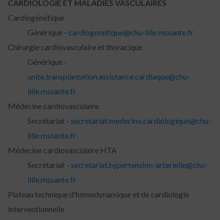
CARDIOLOGIE ET MALADIES VASCULAIRES
Cardiogénétique
Générique -
cardiogenetique@chu-lille.mssante.fr
Chirurgie cardiovasculaire et thoracique
Générique -
unite.transplantation.assistance.cardiaque@chu-
lille.mssante.fr
Médecine cardiovasculaire
Secrétariat -
secretariat.medecine.cardiologique@chu-
lille.mssante.fr
Médecine cardiovasculaire HTA
Secrétariat -
secretariat.hypertension-arterielle@chu-
lille.mssante.fr
Plateau technique d'hémodynamique et de cardiologie
interventionnelle