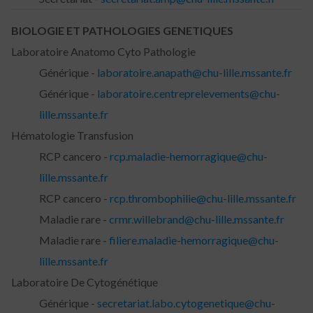
BIOLOGIE ET PATHOLOGIES GENETIQUES
Laboratoire Anatomo Cyto Pathologie
Générique -
laboratoire.anapath@chu-lille.mssante.fr
Générique -
laboratoire.centreprelevements@chu-
lille.mssante.fr
Hématologie Transfusion
RCP cancero -
rcp.maladie-hemorragique@chu-
lille.mssante.fr
RCP cancero -
rcp.thrombophilie@chu-lille.mssante.fr
Maladie rare -
crmr.willebrand@chu-lille.mssante.fr
Maladie rare -
filiere.maladie-hemorragique@chu-
lille.mssante.fr
Laboratoire De Cytogénétique
Générique -
secretariat.labo.cytogenetique@chu-