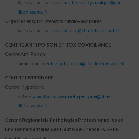
Secrétariat -
secretariat.ptihemodymanique@chu-
lille.mssante.fr
Urgences et soins intenstifs cardiovasculaires
Secrétariat -
secretariat.usic@chu-lille.mssante.fr
CENTRE ANTI POISON ET TOXICOVIGILANCE
Centre Anti Poison
Générique -
centre-antipoison@chu-lille.mssante.fr
CENTRE HYPERBARE
Centre Hyperbare
RDV -
consultation.centre-hyperbare@chu-
lille.mssante.fr
Centre Régional de Pathologies Professionnelles et
Environnementales des Hauts-de-France - CRPPE
CRPPE – Site de Lille