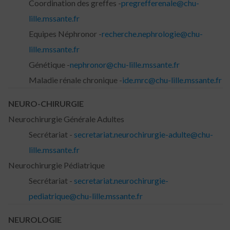
Coordination des greffes -
pregrefferenale@chu-
lille.mssante.fr
Equipes Néphronor -
recherche.nephrologie@chu-
lille.mssante.fr
Génétique -
nephronor@chu-lille.mssante.fr
Maladie rénale chronique -
ide.mrc@chu-lille.mssante.fr
NEURO-CHIRURGIE
Neurochirurgie Générale Adultes
Secrétariat -
secretariat.neurochirurgie-adulte@chu-
lille.mssante.fr
Neurochirurgie Pédiatrique
Secrétariat -
secretariat.neurochirurgie-
pediatrique@chu-lille.mssante.fr
NEUROLOGIE