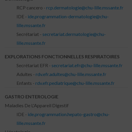
RCP cancero -
rcp.dermatologie@chu-lille.mssante.fr
IDE -
ide.programmation-dermatologie@chu-
lille.mssante.fr
Secrétariat -
secretariat.dermatologie@chu-
lille.mssante.fr
EXPLORATIONS FONCTIONNELLES RESPIRATOIRES
Secrétariat EFR -
secretariat.efr@chu-lille.mssante.fr
Adultes -
rdv.efr.adultes@chu-lille.mssante.fr
Enfants -
rdv.efr.pediatrique@chu-lille.mssante.fr
GASTRO ENTEROLOGIE
Maladies De L'Appareil Digestif
IDE -
ide.programmation.hepato-gastro@chu-
lille.mssante.fr
Hépatologie