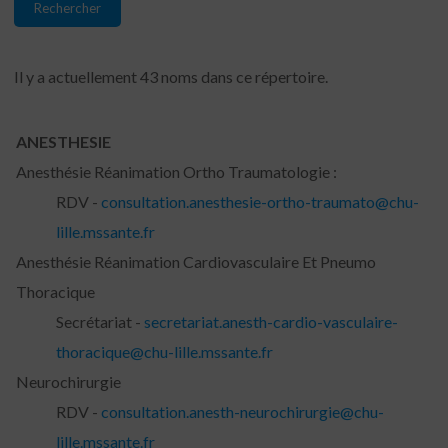
Il y a actuellement 43 noms dans ce répertoire.
ANESTHESIE
Anesthésie Réanimation Ortho Traumatologie :
RDV -
consultation.anesthesie-ortho-traumato@chu-
lille.mssante.fr
Anesthésie Réanimation Cardiovasculaire Et Pneumo
Thoracique
Secrétariat -
secretariat.anesth-cardio-vasculaire-
thoracique@chu-lille.mssante.fr
Neurochirurgie
RDV -
consultation.anesth-neurochirurgie@chu-
lille.mssante.fr