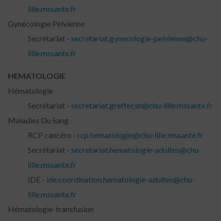
lille.mssante.fr
Gynécologie Pelvienne
Secrétariat -
secretariat.gynecologie-pelvienne@chu-
lille.mssante.fr
HEMATOLOGIE
Hématologie
Secrétariat -
secretariat.greffecsh@chu-lille.mssante.fr
Maladies Du Sang
RCP cancéro -
rcp.hematologie@chu-lille.mssante.fr
Secrétariat -
secretariat.hematologie-adultes@chu-
lille.mssante.fr
IDE -
ide.coordination.hematologie-adultes@chu-
lille.mssante.fr
Hématologie-transfusion