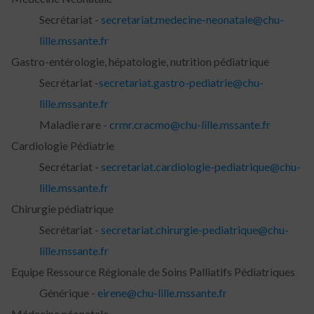
Secrétariat -
secretariat.medecine-neonatale@chu-
lille.mssante.fr
Gastro-entérologie, hépatologie, nutrition pédiatrique
Secrétariat -
secretariat.gastro-pediatrie@chu-
lille.mssante.fr
Maladie rare -
crmr.cracmo@chu-lille.mssante.fr
Cardiologie Pédiatrie
Secrétariat -
secretariat.cardiologie-pediatrique@chu-
lille.mssante.fr
Chirurgie pédiatrique
Secrétariat -
secretariat.chirurgie-pediatrique@chu-
lille.mssante.fr
Equipe Ressource Régionale de Soins Palliatifs Pédiatriques
Générique -
eirene@chu-lille.mssante.fr
Médecine néonatale