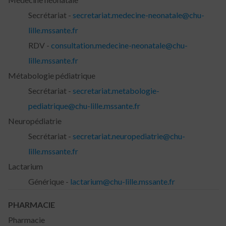
Secrétariat -
secretariat.medecine-neonatale@chu-
lille.mssante.fr
RDV -
consultation.medecine-neonatale@chu-
lille.mssante.fr
Métabologie pédiatrique
Secrétariat -
secretariat.metabologie-
pediatrique@chu-lille.mssante.fr
Neuropédiatrie
Secrétariat -
secretariat.neuropediatrie@chu-
lille.mssante.fr
Lactarium
Générique -
lactarium@chu-lille.mssante.fr
PHARMACIE
Pharmacie