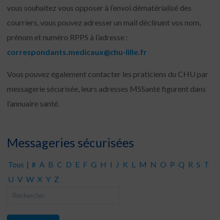
vous souhaitez vous opposer à l’envoi dématérialisé des
courriers, vous pouvez adresser un mail déclinant vos nom,
prénom et numéro RPPS à l’adresse :
correspondants.medicaux@chu-lille.fr
Vous pouvez également contacter les praticiens du CHU par
messagerie sécurisée, leurs adresses MSSanté figurent dans
l’annuaire santé.
Messageries sécurisées
Tous
|
#
A
B
C
D
E
F
G
H
I
J
K
L
M
N
O
P
Q
R
S
T
U
V
W
X
Y
Z