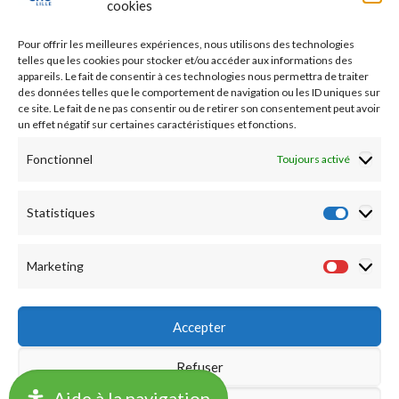
cookies
Etudes médicales
Pour offrir les meilleures expériences, nous utilisons des technologies
Nos essais cliniques
telles que les cookies pour stocker et/ou accéder aux informations des
appareils. Le fait de consentir à ces technologies nous permettra de traiter
des données telles que le comportement de navigation ou les ID uniques sur
Ecoles paramédicales
ce site. Le fait de ne pas consentir ou de retirer son consentement peut avoir
un effet négatif sur certaines caractéristiques et fonctions.
Fonctionnel
Toujours activé
Statistiques
Statist
Marketing
Market
Accepter
Refuser
©2019 CHU LILLE -
Accueil
|
Mentions légales
|
Notation
Aide à la navigation