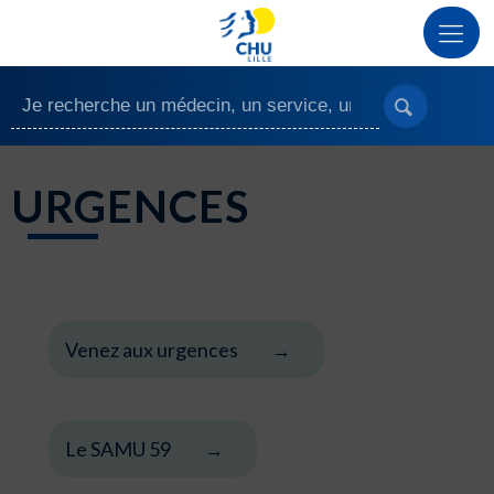
URGENCES
Venez aux urgences
Le SAMU 59