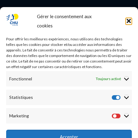
Gérer le consentement aux
PROFESSIONNEL DE SANTE
cookies
Etudes médicales
Pour offrir les meilleures expériences, nous utilisons des technologies
Nos essais cliniques
telles que les cookies pour stocker et/ou accéder aux informations des
appareils. Le fait de consentir à ces technologies nous permettra de traiter
des données telles que le comportement de navigation ou les ID uniques sur
Ecoles paramédicales
ce site. Le fait de ne pas consentir ou de retirer son consentement peut avoir
un effet négatif sur certaines caractéristiques et fonctions.
Fonctionnel
Toujours activé
Statistiques
Statist
Marketing
Market
Accepter