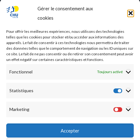
Gérer le consentement aux
PROFESSIONNEL DE SANTE
cookies
Etudes médicales
Pour offrir les meilleures expériences, nous utilisons des technologies
Nos essais cliniques
telles que les cookies pour stocker et/ou accéder aux informations des
appareils. Le fait de consentir à ces technologies nous permettra de traiter
des données telles que le comportement de navigation ou les ID uniques sur
Ecoles paramédicales
ce site. Le fait de ne pas consentir ou de retirer son consentement peut avoir
un effet négatif sur certaines caractéristiques et fonctions.
Fonctionnel
Toujours activé
Statistiques
Statist
Marketing
Market
Accepter