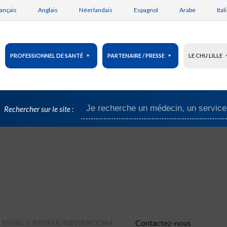
ançais
Anglais
Néerlandais
Espagnol
Arabe
Ital
PROFESSIONNEL DE SANTÉ
PARTENAIRE / PRESSE
LE CHU LILLE
Rechercher sur le site :
ESPACE PRESSE/NEWSROOM
Contactez-nous