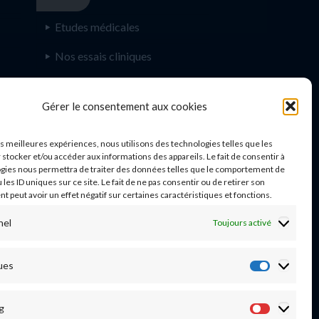
Etudes médicales
Nos essais cliniques
Ecoles paramédicales
e
Gérer le consentement aux cookies
les meilleures expériences, nous utilisons des technologies telles que les
 stocker et/ou accéder aux informations des appareils. Le fait de consentir à
n
gies nous permettra de traiter des données telles que le comportement de
 les ID uniques sur ce site. Le fait de ne pas consentir ou de retirer son
 peut avoir un effet négatif sur certaines caractéristiques et fonctions.
nel
Toujours activé
03 20 44 59 62
ues
Statisti
g
Marketi