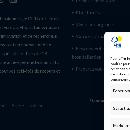
Prenez rendez-vous
Plan d’accès
ssionnels, le CHU de Lille est
Venez aux urgences
l’Europe. Hôpital universitaire
innovation et de recherche, il
Votre visite au CHU de Lill
essitant un plateau médico-
Préparez votre
 spécialisée. Près de 1.4
hospitalisation
Pour offrir 
haque année, permettant au CHU
cookies pour
Préparez votre consultatio
ces technolo
pour ses activités de recours et
navigation ou
consentement
Fonction
Standard :
nol
Arabe
Italien
Statistiq
Marketin