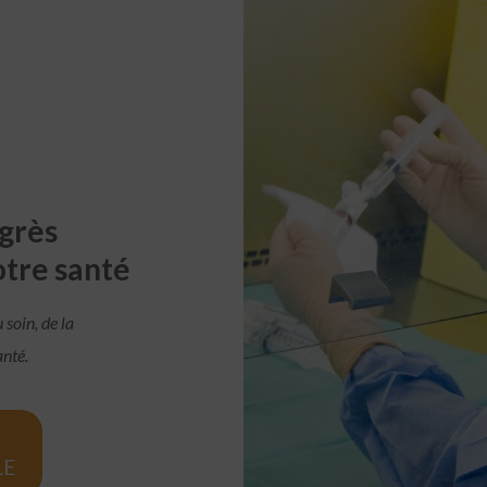
grès
otre santé
soin, de la
anté.
LE