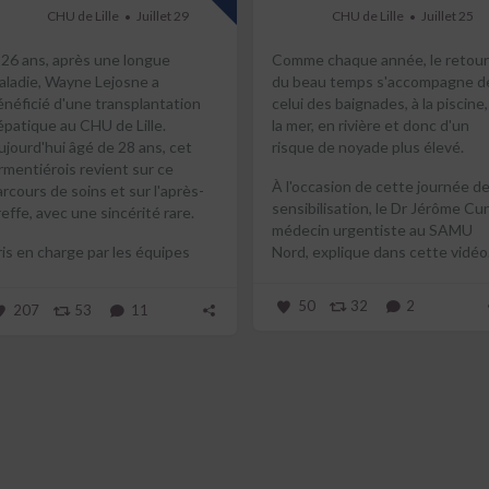
CHU de Lille
Juillet 29
CHU de Lille
Juillet 25
 26 ans, après une longue
Comme chaque année, le retour
aladie, Wayne Lejosne a
du beau temps s'accompagne d
énéficié d'une transplantation
celui des baignades, à la piscine,
épatique au CHU de Lille.
la mer, en rivière et donc d'un
ujourd'hui âgé de 28 ans, cet
risque de noyade plus élevé.
rmentiérois revient sur ce
À l'occasion de cette journée d
arcours de soins et sur l'après-
sensibilisation, le Dr Jérôme Cun
effe, avec une sincérité rare.
médecin urgentiste au SAMU
ris en charge par les équipes
Nord, explique dans cette vidéo.
...
50
32
2
207
53
11