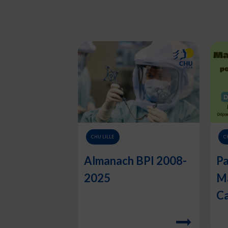
CHU LILLE
C
Almanach BPI 2008-
Pa
2025
Ma
Ca