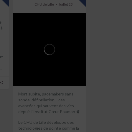
CHU de Lille
Juillet 23
e
 à
e
y,
..
Mort subite, pacemakers sans
sonde, défibrillation… ces
avancées qui sauvent des vies
depuis l’Institut Cœur Poumon 🫀
Le CHU de Lille développe des
technologies de pointe comme la