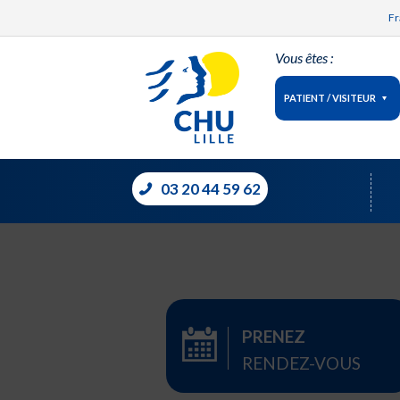
Fr
Vous êtes :
PATIENT / VISITEUR
03 20 44 59 62
PRENEZ
RENDEZ-VOUS