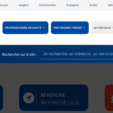
ançais
Anglais
Néerlandais
Espagnol
Arabe
Ital
PROFESSIONNEL DE SANTÉ
PARTENAIRE / PRESSE
LE CHU LILLE
Rechercher sur le site :
SE RENDRE
AU CHU DE LILLE