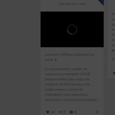
CHU de Lille
Hier
À
m
b
h
A
A
p
gr
Les bons réflexes à adopter au
P
soleil ☀️
du
Le rayonnement solaire se
compose notamment d'UVB
(responsables des coups de
soleil) et d'UVA (facteurs de
vieillissement cutané et
d'allergies).
Une exposition
excessive constitue la principale...
43
9
0