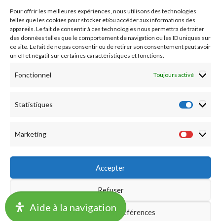
Etudes médicales
Pour offrir les meilleures expériences, nous utilisons des technologies
Nos essais cliniques
telles que les cookies pour stocker et/ou accéder aux informations des
appareils. Le fait de consentir à ces technologies nous permettra de traiter
des données telles que le comportement de navigation ou les ID uniques sur
Ecoles paramédicales
ce site. Le fait de ne pas consentir ou de retirer son consentement peut avoir
un effet négatif sur certaines caractéristiques et fonctions.
Fonctionnel
Toujours activé
Statistiques
Statist
Marketing
Market
Accepter
Refuser
©2019 CHU LILLE -
Accueil
|
Mentions légales
|
Notation
Aide à la navigation
Enregistrer les préférences
Financière
|
Délégations de signature