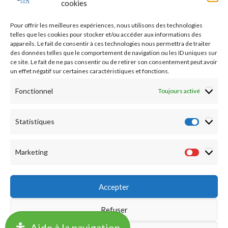
cookies
Etudes médicales
Pour offrir les meilleures expériences, nous utilisons des technologies
Nos essais cliniques
telles que les cookies pour stocker et/ou accéder aux informations des
appareils. Le fait de consentir à ces technologies nous permettra de traiter
des données telles que le comportement de navigation ou les ID uniques sur
Ecoles paramédicales
ce site. Le fait de ne pas consentir ou de retirer son consentement peut avoir
un effet négatif sur certaines caractéristiques et fonctions.
Fonctionnel
Toujours activé
Statistiques
Statist
Marketing
Market
Accepter
Refuser
©2019 CHU LILLE -
Accueil
|
Mentions légales
|
Notation
Aide à la navigation