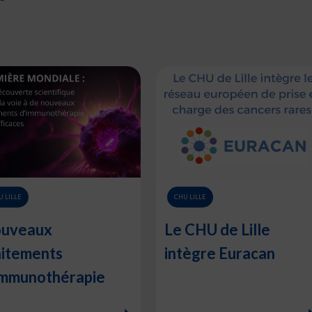
U LILLE
CHU LILLE
uveaux
Le CHU de Lille
aitements
intègre Euracan
immunothérapie