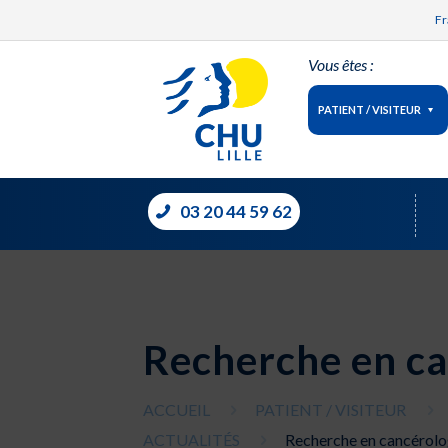
Fr
Vous êtes :
PATIENT / VISITEUR
03 20 44 59 62
Recherche en ca
ACCUEIL
PATIENT / VISITEUR
ACTUALITÉS
Recherche en cancérolo