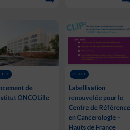
U LILLE
CHU LILLE
ncement de
Labellisation
Institut ONCOLille
renouvelée pour le
Centre de Référenc
en Cancerologie –
Hauts de France