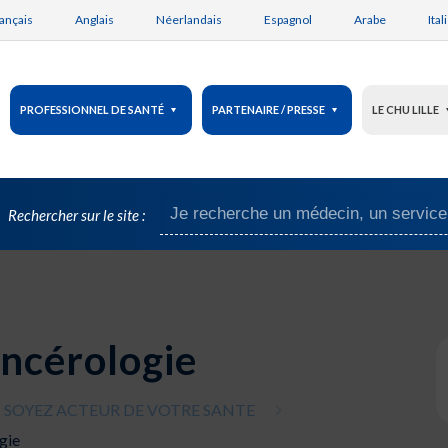
ançais
Anglais
Néerlandais
Espagnol
Arabe
Ital
PROFESSIONNEL DE SANTÉ
PARTENAIRE / PRESSE
LE CHU LILLE
Rechercher sur le site :
ncérologie
SOYEZ ACTEUR DE VOTRE SANTE
gie