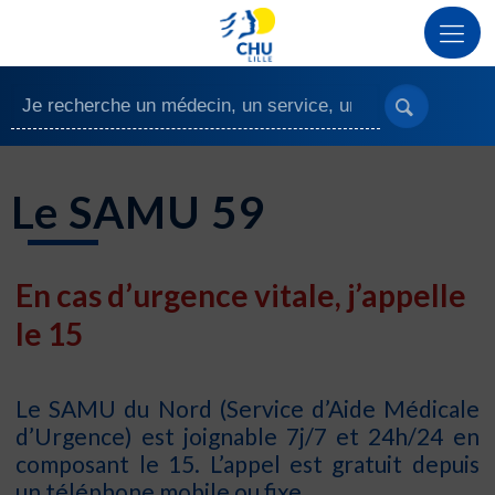
Le SAMU 59
En cas d’urgence vitale, j’appelle
le 15
Le SAMU du Nord (Service d’Aide Médicale
d’Urgence) est joignable 7j/7 et 24h/24 en
composant le 15. L’appel est gratuit depuis
un téléphone mobile ou fixe.