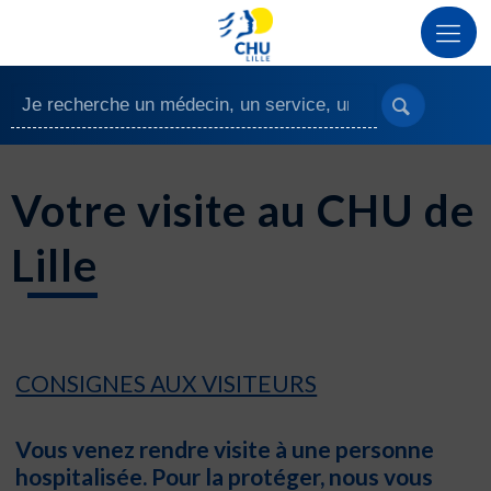
Votre visite au CHU de
Lille
CONSIGNES AUX VISITEURS
Vous venez rendre visite à une personne
hospitalisée. Pour la protéger, nous vous