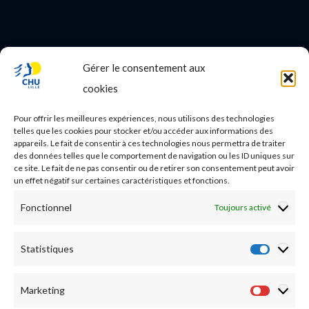
Gérer le consentement aux
PROFESSIONNEL DE SANTE
cookies
Etudes médicales
Pour offrir les meilleures expériences, nous utilisons des technologies
Nos essais cliniques
telles que les cookies pour stocker et/ou accéder aux informations des
appareils. Le fait de consentir à ces technologies nous permettra de traiter
des données telles que le comportement de navigation ou les ID uniques sur
Ecoles paramédicales
ce site. Le fait de ne pas consentir ou de retirer son consentement peut avoir
un effet négatif sur certaines caractéristiques et fonctions.
Fonctionnel
Toujours activé
Statistiques
Statist
Marketing
Market