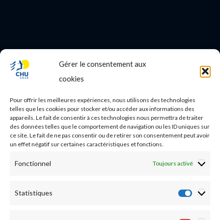
Gérer le consentement aux
PROFESSIONNEL DE SANTE
cookies
Etudes médicales
Pour offrir les meilleures expériences, nous utilisons des technologies
Nos essais cliniques
telles que les cookies pour stocker et/ou accéder aux informations des
appareils. Le fait de consentir à ces technologies nous permettra de traiter
des données telles que le comportement de navigation ou les ID uniques sur
Ecoles paramédicales
ce site. Le fait de ne pas consentir ou de retirer son consentement peut avoir
un effet négatif sur certaines caractéristiques et fonctions.
Fonctionnel
Toujours activé
Statistiques
Statist