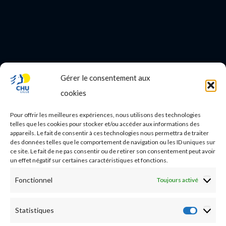
Gérer le consentement aux
PROFESSIONNEL DE SANTE
cookies
Etudes médicales
Pour offrir les meilleures expériences, nous utilisons des technologies
Nos essais cliniques
telles que les cookies pour stocker et/ou accéder aux informations des
appareils. Le fait de consentir à ces technologies nous permettra de traiter
des données telles que le comportement de navigation ou les ID uniques sur
Ecoles paramédicales
ce site. Le fait de ne pas consentir ou de retirer son consentement peut avoir
un effet négatif sur certaines caractéristiques et fonctions.
Fonctionnel
Toujours activé
Statistiques
Statist