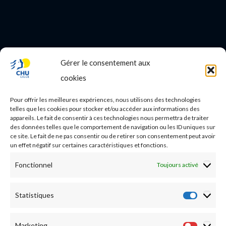
Gérer le consentement aux
PROFESSIONNEL DE SANTE
cookies
Etudes médicales
Pour offrir les meilleures expériences, nous utilisons des technologies
Nos essais cliniques
telles que les cookies pour stocker et/ou accéder aux informations des
appareils. Le fait de consentir à ces technologies nous permettra de traiter
des données telles que le comportement de navigation ou les ID uniques sur
Ecoles paramédicales
ce site. Le fait de ne pas consentir ou de retirer son consentement peut avoir
un effet négatif sur certaines caractéristiques et fonctions.
Fonctionnel
Toujours activé
Statistiques
Statist
Marketing