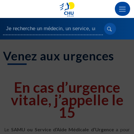
Venez aux urgences
En cas d’urgence
vitale, j’appelle le
15
Le
SAMU ou Service d’Aide Médicale d’Urgence
a pour