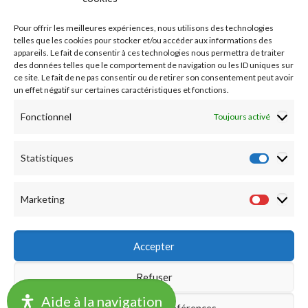
Etudes médicales
Pour offrir les meilleures expériences, nous utilisons des technologies
Nos essais cliniques
telles que les cookies pour stocker et/ou accéder aux informations des
appareils. Le fait de consentir à ces technologies nous permettra de traiter
des données telles que le comportement de navigation ou les ID uniques sur
Ecoles paramédicales
ce site. Le fait de ne pas consentir ou de retirer son consentement peut avoir
un effet négatif sur certaines caractéristiques et fonctions.
Fonctionnel
Toujours activé
Statistiques
Statist
Marketing
Market
Accepter
Refuser
©2019 CHU LILLE -
Accueil
|
Mentions légales
|
Notation
Aide à la navigation
Enregistrer les préférences