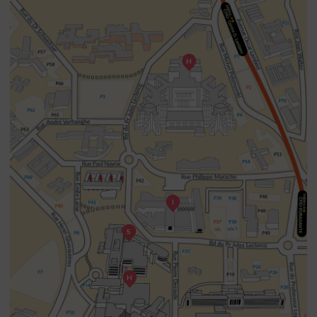
H
I
S
H