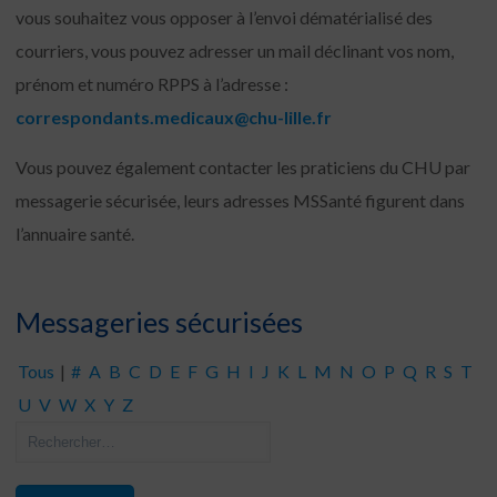
vous souhaitez vous opposer à l’envoi dématérialisé des
courriers, vous pouvez adresser un mail déclinant vos nom,
prénom et numéro RPPS à l’adresse :
correspondants.medicaux@chu-lille.fr
Vous pouvez également contacter les praticiens du CHU par
messagerie sécurisée, leurs adresses MSSanté figurent dans
l’annuaire santé.
Messageries sécurisées
Tous
|
#
A
B
C
D
E
F
G
H
I
J
K
L
M
N
O
P
Q
R
S
T
U
V
W
X
Y
Z