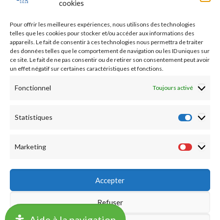
cookies
Etudes médicales
Pour offrir les meilleures expériences, nous utilisons des technologies
Nos essais cliniques
telles que les cookies pour stocker et/ou accéder aux informations des
appareils. Le fait de consentir à ces technologies nous permettra de traiter
des données telles que le comportement de navigation ou les ID uniques sur
Ecoles paramédicales
ce site. Le fait de ne pas consentir ou de retirer son consentement peut avoir
un effet négatif sur certaines caractéristiques et fonctions.
Fonctionnel
Toujours activé
Statistiques
Statist
Marketing
Market
Accepter
Refuser
©2019 CHU LILLE -
Accueil
|
Mentions légales
|
Notation
Aide à la navigation