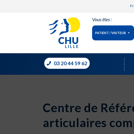
Fr
Vous êtes :
PATIENT / VISITEUR
03 20 44 59 62
Centre de Référe
articulaires co