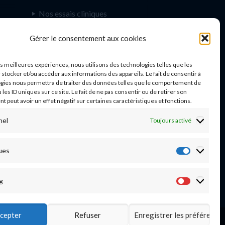
Nos essais cliniques
Ecoles paramédicales
e
Gérer le consentement aux cookies
les meilleures expériences, nous utilisons des technologies telles que les
 stocker et/ou accéder aux informations des appareils. Le fait de consentir à
gies nous permettra de traiter des données telles que le comportement de
n
 les ID uniques sur ce site. Le fait de ne pas consentir ou de retirer son
 peut avoir un effet négatif sur certaines caractéristiques et fonctions.
nel
Toujours activé
03 20 44 59 62
ues
Statisti
g
Marketi
cepter
Refuser
Enregistrer les préférence