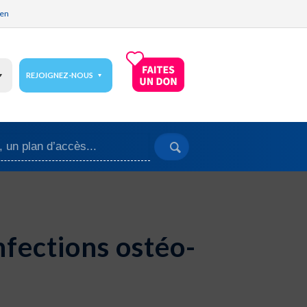
ien
REJOIGNEZ-NOUS
nfections ostéo-