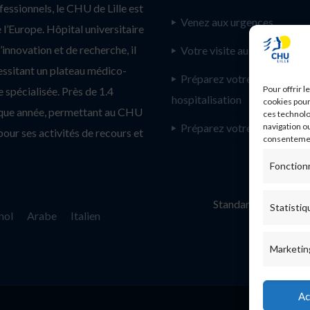
ssionnels, le CHU de Lille est
Venez aux urgences
l’Europe. Hôpital universitaire
innovation et de recherche, il
Votre visite au CHU de Lill
essitant un plateau médico-
Préparez votre
Pour offrir 
 spécialisée. Près de 1.4
hospitalisation
cookies pour
haque année, permettant au CHU
ces technolo
Préparez votre consultatio
navigation ou
pour ses activités de recours et
consentement
Fonction
Standard :
Statistiq
nol
Arabe
Italien
Marketin
Ac