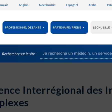
ançais
Anglais
Néerlandais
Espagnol
Arabe
Ital
PROFESSIONNEL DE SANTÉ
PARTENAIRE / PRESSE
LE CHU LILLE
Rechercher sur le site :
nce Interrégional des I
mplexes