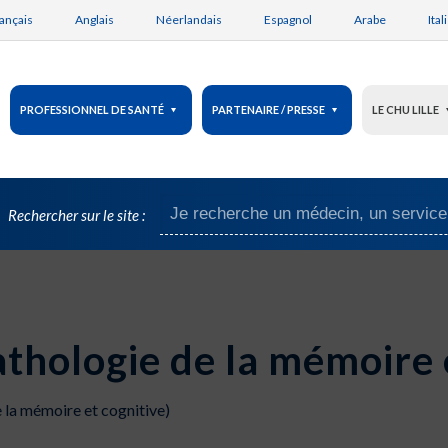
ançais
Anglais
Néerlandais
Espagnol
Arabe
Ital
PROFESSIONNEL DE SANTÉ
PARTENAIRE / PRESSE
LE CHU LILLE
Rechercher sur le site :
thologie de la mémoire e
 la mémoire et cognitive)