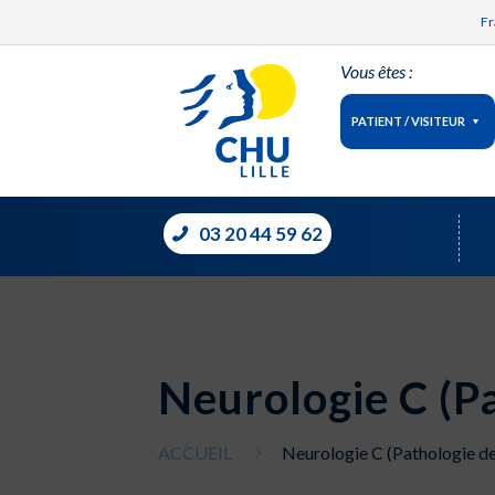
Fr
Vous êtes :
PATIENT / VISITEUR
03 20 44 59 62
Neurologie C (Pa
ACCUEIL
Neurologie C (Pathologie de