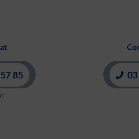
at
Con
 57 85
03 
00