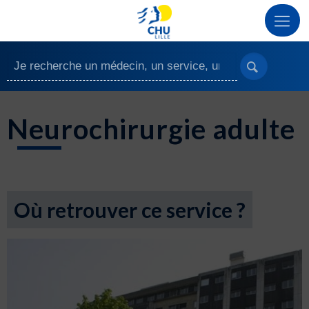
Neurochirurgie adulte
Où retrouver ce service ?