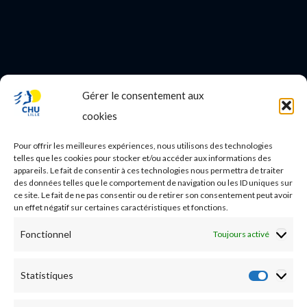
Gérer le consentement aux
PROFESSIONNEL DE SANTE
cookies
Etudes médicales
Pour offrir les meilleures expériences, nous utilisons des technologies
Nos essais cliniques
telles que les cookies pour stocker et/ou accéder aux informations des
appareils. Le fait de consentir à ces technologies nous permettra de traiter
des données telles que le comportement de navigation ou les ID uniques sur
Ecoles paramédicales
ce site. Le fait de ne pas consentir ou de retirer son consentement peut avoir
un effet négatif sur certaines caractéristiques et fonctions.
Fonctionnel
Toujours activé
Statistiques
Statist