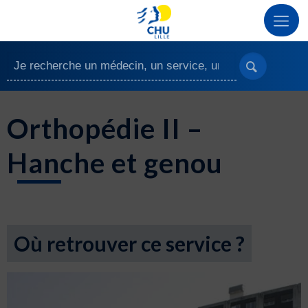
Orthopédie II –
Hanche et genou
Où retrouver ce service ?