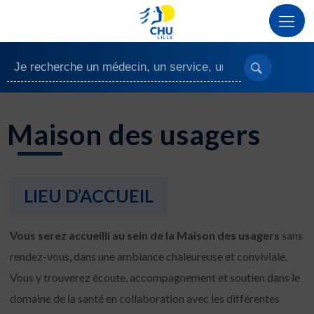
Maison des usagers
LIEU D’ACCUEIL
Vous serez accueilli au sein de la Maison des usagers
sans
rendez-vous, dans une ambiance chaleureuse et conviviale.
Vous y trouverez écoute, accompagnement et soutien dans le
domaine de la santé en collaboration avec les différentes