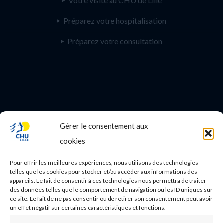
Votre visite au CHU de Lille
Préparez votre hospitalisation
Préparez votre consultation
Gérer le consentement aux
PROFESSIONNEL DE SANTE
cookies
Etudes médicales
Pour offrir les meilleures expériences, nous utilisons des technologies
Nos essais cliniques
telles que les cookies pour stocker et/ou accéder aux informations des
appareils. Le fait de consentir à ces technologies nous permettra de traiter
des données telles que le comportement de navigation ou les ID uniques sur
Ecoles paramédicales
ce site. Le fait de ne pas consentir ou de retirer son consentement peut avoir
un effet négatif sur certaines caractéristiques et fonctions.