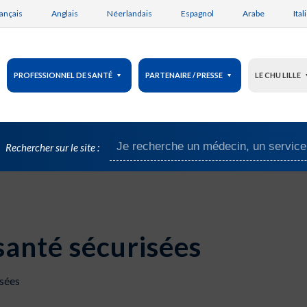
ançais
Anglais
Néerlandais
Espagnol
Arabe
Ital
PROFESSIONNEL DE SANTÉ
PARTENAIRE / PRESSE
LE CHU LILLE
Rechercher sur le site :
santé sécurisées
isées