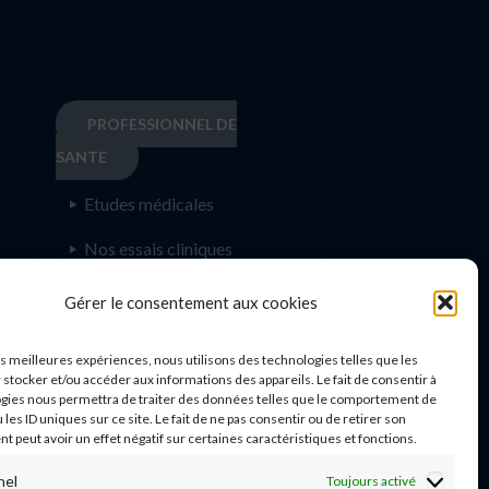
PROFESSIONNEL DE
SANTE
Etudes médicales
Nos essais cliniques
Ecoles paramédicales
e
Gérer le consentement aux cookies
les meilleures expériences, nous utilisons des technologies telles que les
 stocker et/ou accéder aux informations des appareils. Le fait de consentir à
gies nous permettra de traiter des données telles que le comportement de
n
 les ID uniques sur ce site. Le fait de ne pas consentir ou de retirer son
 peut avoir un effet négatif sur certaines caractéristiques et fonctions.
nel
Toujours activé