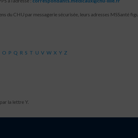
PS à l’adresse :
correspondants.medicaux@chu-lille.fr
ns du CHU par messagerie sécurisée, leurs adresses MSSanté figur
O
P
Q
R
S
T
U
V
W
X
Y
Z
r la lettre Y.