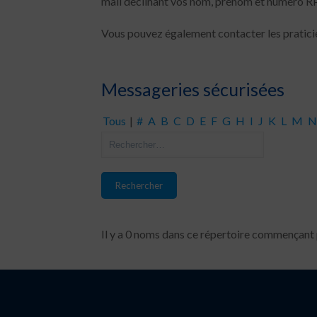
mail déclinant vos nom, prénom et numéro RP
Vous pouvez également contacter les praticie
Messageries sécurisées
Tous
|
#
A
B
C
D
E
F
G
H
I
J
K
L
M
N
Il y a 0 noms dans ce répertoire commençant pa