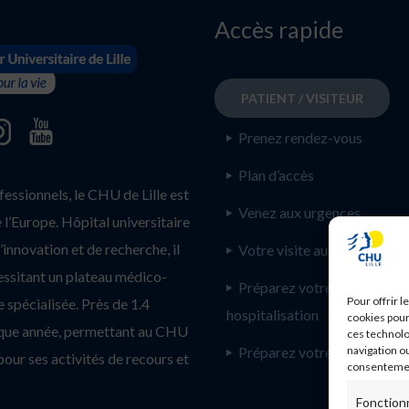
Accès rapide
PATIENT / VISITEUR
Prenez rendez-vous
Plan d’accès
ssionnels, le CHU de Lille est
Venez aux urgences
l’Europe. Hôpital universitaire
innovation et de recherche, il
Votre visite au CHU de Lill
essitant un plateau médico-
Préparez votre
Pour offrir 
 spécialisée. Près de 1.4
hospitalisation
cookies pour
haque année, permettant au CHU
ces technolo
Préparez votre consultatio
navigation ou
pour ses activités de recours et
consentement
Fonction