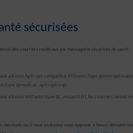
anté sécurisées
 l’envoi des courriers médicaux par messagerie sécurisée de santé.
’une adresse Apicrypt compatible MSSanté (type @interopmssante.a
rypt (type @medical…apicrypt.org)
’une adresse MSSanté (type @…mssanté.fr), les courriers seront d
on des mails ou si vous souhaitez vous opposer à l’envoi dématérial