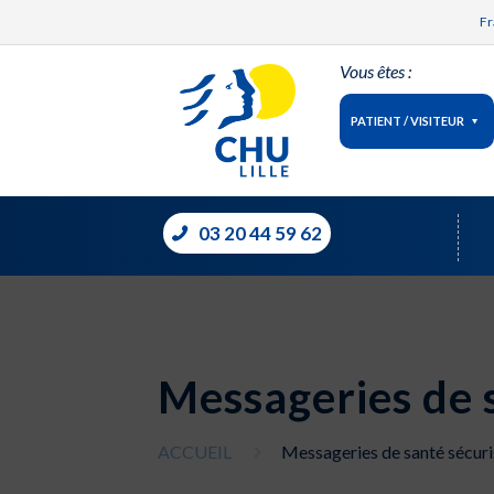
Fr
Vous êtes :
PATIENT / VISITEUR
03 20 44 59 62
Messageries de 
ACCUEIL
Messageries de santé sécur