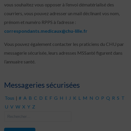
vous souhaitez vous opposer à l’envoi dématérialisé des
courriers, vous pouvez adresser un mail déclinant vos nom,
prénom et numéro RPPS à l’adresse :
correspondants.medicaux@chu-lille.fr
Vous pouvez également contacter les praticiens du CHU par
messagerie sécurisée, leurs adresses MSSanté figurent dans
l’annuaire santé.
Messageries sécurisées
Tous
|
#
A
B
C
D
E
F
G
H
I
J
K
L
M
N
O
P
Q
R
S
T
U
V
W
X
Y
Z