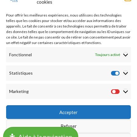
cookies
Etudes médicales
Pour offrir les meilleures expériences, nous utilisons des technologies
Nos essais cliniques
telles que les cookies pour stocker et/ou accéder aux informations des
appareils. Le fait de consentir à ces technologies nous permettra de traiter
des données telles que le comportement de navigation ou les ID uniques sur
Ecoles paramédicales
ce site. Le fait de ne pas consentir ou de retirer son consentement peut avoir
un effet négatif sur certaines caractéristiques et fonctions.
Fonctionnel
Toujours activé
Statistiques
Statist
Marketing
Market
Accepter
Refuser
©2019 CHU LILLE -
Accueil
|
Mentions légales
|
Notation
Aide à la navigation