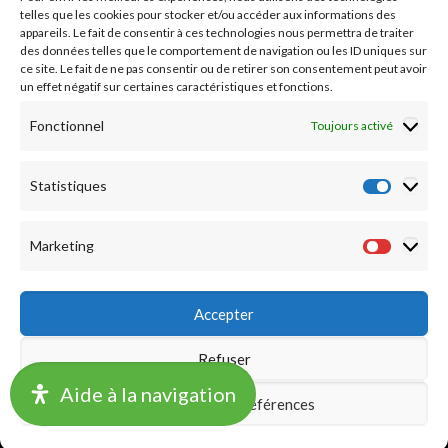
Nos essais cliniques
telles que les cookies pour stocker et/ou accéder aux informations des
appareils. Le fait de consentir à ces technologies nous permettra de traiter
des données telles que le comportement de navigation ou les ID uniques sur
Ecoles paramédicales
ce site. Le fait de ne pas consentir ou de retirer son consentement peut avoir
un effet négatif sur certaines caractéristiques et fonctions.
Fonctionnel
Toujours activé
Statistiques
Statist
Marketing
Market
Accepter
Refuser
©2019 CHU LILLE -
Accueil
|
Mentions légales
|
Notation
Aide à la navigation
Enregistrer les préférences
Financière
|
Délégations de signature