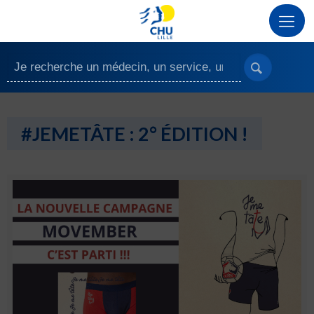
#JEMETÂTE : 2° ÉDITION !