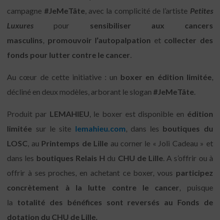
campagne
#JeMeTâte
, avec la complicité de l’artiste
Petites
Luxures
pour
sensibiliser aux cancers
masculins
,
promouvoir l’autopalpation
et
collecter des
fonds pour lutter contre le cancer
.
Au cœur de cette initiative : un
boxer en édition limitée
,
décliné en deux modèles, arborant le slogan
#JeMeTâte
.
Produit par
LEMAHIEU
, le boxer est disponible en
édition
limitée
sur le site
lemahieu.com
, dans les
boutiques du
LOSC
, au
Printemps de Lille
au corner le « Joli Cadeau » et
dans les
boutiques Relais H
du
CHU de Lille
. A s’offrir ou à
offrir à ses proches, en achetant ce boxer, vous
participez
concrètement à la lutte contre le cancer
, puisque
la
totalité des bénéfices sont reversés au Fonds de
dotation du CHU de Lille.