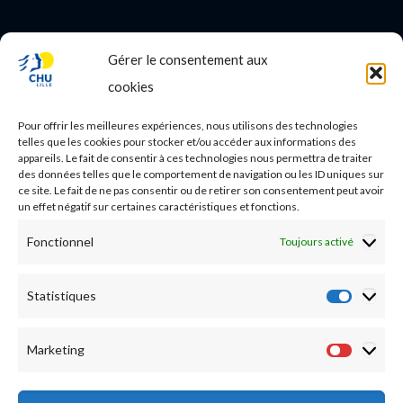
Gérer le consentement aux
PROFESSIONNEL DE SANTE
cookies
Etudes médicales
Pour offrir les meilleures expériences, nous utilisons des technologies
Nos essais cliniques
telles que les cookies pour stocker et/ou accéder aux informations des
appareils. Le fait de consentir à ces technologies nous permettra de traiter
des données telles que le comportement de navigation ou les ID uniques sur
Ecoles paramédicales
ce site. Le fait de ne pas consentir ou de retirer son consentement peut avoir
un effet négatif sur certaines caractéristiques et fonctions.
Fonctionnel
Toujours activé
Statistiques
Statist
Marketing
Market