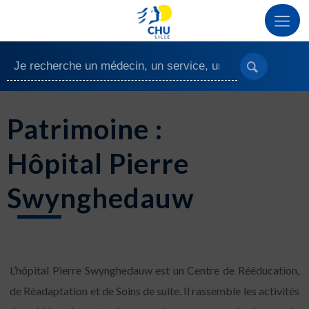
Patrimoine :
Hôpital Pierre
Swynghedauw
L’hôpital Pierre Swynghedauw est un Centre de Rééducation,
de Réadaptation et de Soins de suite. Il rassemble les activités