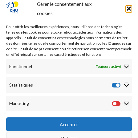
Gérer le consentement aux
PROFESSIONNEL DE SANTE
cookies
Etudes médicales
Pour offrir les meilleures expériences, nous utilisons des technologies
Nos essais cliniques
telles que les cookies pour stocker et/ou accéder aux informations des
appareils. Le fait de consentir à ces technologies nous permettra de traiter
des données telles que le comportement de navigation ou les ID uniques sur
Ecoles paramédicales
ce site. Le fait de ne pas consentir ou de retirer son consentement peut avoir
un effet négatif sur certaines caractéristiques et fonctions.
Fonctionnel
Toujours activé
Statistiques
Statist
Marketing
Market
Accepter