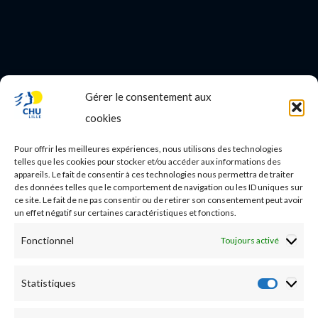
Gérer le consentement aux
PROFESSIONNEL DE SANTE
cookies
Etudes médicales
Pour offrir les meilleures expériences, nous utilisons des technologies
Nos essais cliniques
telles que les cookies pour stocker et/ou accéder aux informations des
appareils. Le fait de consentir à ces technologies nous permettra de traiter
des données telles que le comportement de navigation ou les ID uniques sur
Ecoles paramédicales
ce site. Le fait de ne pas consentir ou de retirer son consentement peut avoir
un effet négatif sur certaines caractéristiques et fonctions.
Fonctionnel
Toujours activé
Statistiques
Statist