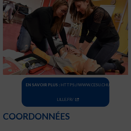
EN SAVOIR PLUS :
HTTPS://WWW.CESU.CHU-
LILLE.FR/
COORDONNÉES