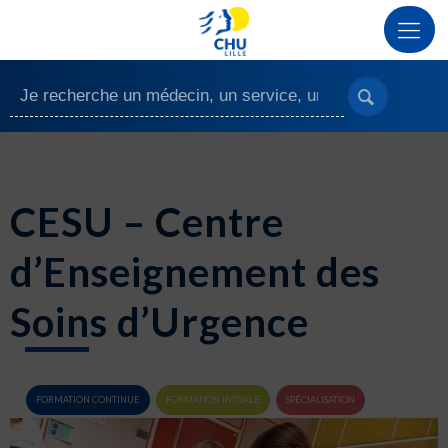
CESU – Centre
d’Enseignement des
Soins d’Urgence
FORMATION CONTINUE
FORMATION INITIALE
SPÉCIALISATION