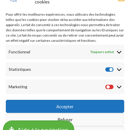
cookies
Etudes médicales
Pour offrir les meilleures expériences, nous utilisons des technologies
Nos essais cliniques
telles que les cookies pour stocker et/ou accéder aux informations des
appareils. Le fait de consentir à ces technologies nous permettra de traiter
des données telles que le comportement de navigation ou les ID uniques sur
Ecoles paramédicales
ce site. Le fait de ne pas consentir ou de retirer son consentement peut avoir
un effet négatif sur certaines caractéristiques et fonctions.
Fonctionnel
Toujours activé
Statistiques
Statist
Marketing
Market
Accepter
Refuser
©2019 CHU LILLE -
Accueil
|
Mentions légales
|
Notation
Aide à la navigation