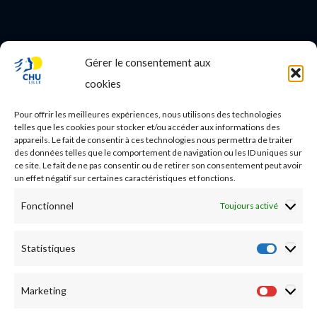
Gérer le consentement aux
PROFESSIONNEL DE SANTE
cookies
Etudes médicales
Pour offrir les meilleures expériences, nous utilisons des technologies
Nos essais cliniques
telles que les cookies pour stocker et/ou accéder aux informations des
appareils. Le fait de consentir à ces technologies nous permettra de traiter
des données telles que le comportement de navigation ou les ID uniques sur
Ecoles paramédicales
ce site. Le fait de ne pas consentir ou de retirer son consentement peut avoir
un effet négatif sur certaines caractéristiques et fonctions.
Fonctionnel
Toujours activé
Statistiques
Statist
Marketing
Market