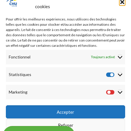
PROFESSIONNEL DE SANTE
cookies
Etudes médicales
Pour offrir les meilleures expériences, nous utilisons des technologies
Nos essais cliniques
telles que les cookies pour stocker et/ou accéder aux informations des
appareils. Le fait de consentir à ces technologies nous permettra de traiter
des données telles que le comportement de navigation ou les ID uniques sur
Ecoles paramédicales
ce site. Le fait de ne pas consentir ou de retirer son consentement peut avoir
un effet négatif sur certaines caractéristiques et fonctions.
Fonctionnel
Toujours activé
Statistiques
Statist
Marketing
Market
Accepter
Refuser
©2019 CHU LILLE -
Accueil
|
Mentions légales
|
Notation