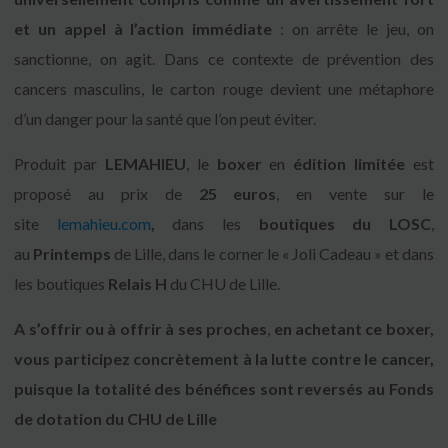
et un appel à l’action immédiate
: on arrête le jeu, on
sanctionne, on agit. Dans ce contexte de prévention des
cancers masculins, le carton rouge devient une métaphore
d’un danger pour la santé que l’on peut éviter.
Produit par
LEMAHIEU
, le
boxer
en
édition limitée
est
proposé au prix de
25 euros
, en vente sur le
site
lemahieu.com
,
dans les
boutiques du LOSC
,
au
Printemps
de Lille, dans le corner le « Joli Cadeau » et dans
les boutiques
Relais H
du CHU de Lille.
A s’offrir ou à offrir à ses proches
,
en achetant ce boxer,
vous participez concrètement à la lutte contre le cancer,
puisque la totalité des bénéfices sont reversés au Fonds
de dotation du CHU de Lille