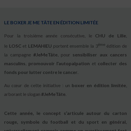
LE BOXER JE ME TÂTE EN ÉDITION LIMITÉE
Pour la troisième année consécutive, le
CHU de Lille
,
ème
le
LOSC
et
LEMAHIEU
portent ensemble la 3
édition de
la campagne
#JeMeTâte
, pour
sensibiliser aux cancers
masculins
,
promouvoir l’autopalpation
et
collecter des
fonds pour lutter contre le cancer
.
Au cœur de cette initiative : un
boxer en édition limitée
,
arborant le slogan
#JeMeTâte
.
Cette année, le concept s’articule autour du carton
rouge, symbole du football et du sport en général,
universellement compris comme un avertissement fort