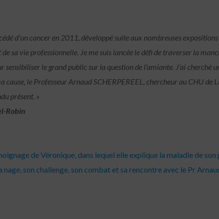
cédé d’un cancer en 2011, développé suite aux nombreuses expositions
 de sa vie professionnelle. Je me suis lancée le défi de traverser la man
r sensibiliser le grand public sur la question de l’amiante. J’ai cherché u
ma cause, le Professeur Arnaud SCHERPEREEL, chercheur au CHU de Li
ndu présent. »
el-Robin
oignage de Véronique, dans lequel elle explique la maladie de son 
la nage, son challenge, son combat et sa rencontre avec le Pr Arnau