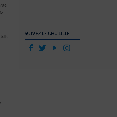
arge
ic
SUIVEZ LE CHU LILLE
telle
s