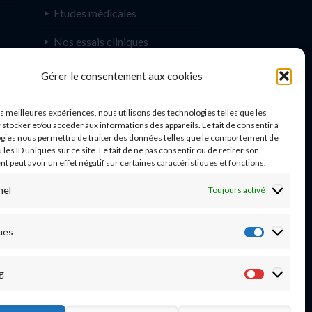
Etudes médicales
Nos essais cliniques
Ecoles paramédicales
e
Gérer le consentement aux cookies
les meilleures expériences, nous utilisons des technologies telles que les
 stocker et/ou accéder aux informations des appareils. Le fait de consentir à
gies nous permettra de traiter des données telles que le comportement de
n
 les ID uniques sur ce site. Le fait de ne pas consentir ou de retirer son
 peut avoir un effet négatif sur certaines caractéristiques et fonctions.
nel
Toujours activé
03 20 44 59 62
ues
Statisti
g
Marketi