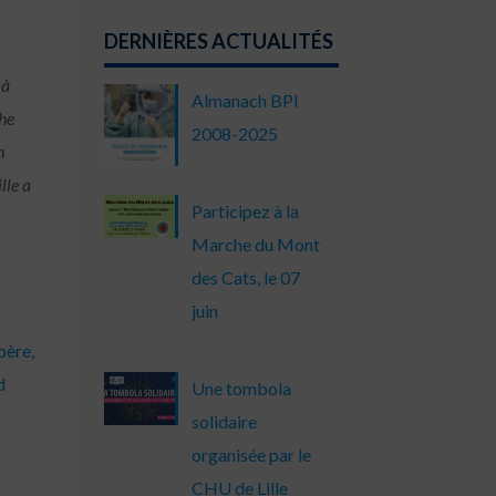
DERNIÈRES ACTUALITÉS
 à
Almanach BPI
che
2008-2025
n
lle a
Participez à la
Marche du Mont
des Cats, le 07
juin
père,
d
Une tombola
solidaire
organisée par le
CHU de Lille