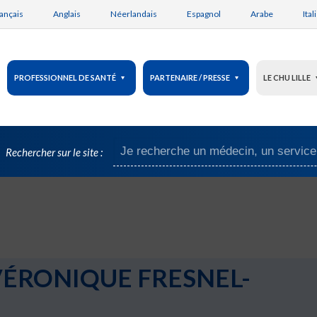
ançais
Anglais
Néerlandais
Espagnol
Arabe
Ital
PROFESSIONNEL DE SANTÉ
PARTENAIRE / PRESSE
LE CHU LILLE
Rechercher sur le site :
 VÉRONIQUE FRESNEL-