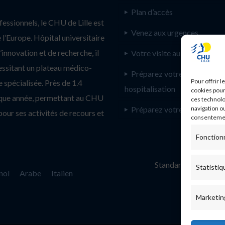
Plan d’accès
ssionnels, le CHU de Lille est
Venez aux urgences
l’Europe. Hôpital universitaire
innovation et de recherche, il
Votre visite au CHU de Lill
essitant un plateau médico-
Préparez votre
Pour offrir 
 spécialisée. Près de 1.4
hospitalisation
cookies pour
haque année, permettant au CHU
ces technolo
Préparez votre consultatio
navigation ou
pour ses activités de recours et
consentement
Fonction
Standard :
Statistiq
nol
Arabe
Italien
Marketin