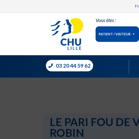
Fr
Vous êtes :
PATIENT / VISITEUR
03 20 44 59 62
LE PARI FOU DE
ROBIN