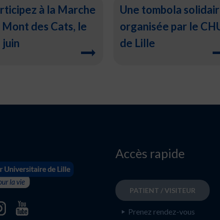
rticipez à la Marche
Une tombola solidai
 Mont des Cats, le
organisée par le CH
 juin
de Lille
Accès rapide
PATIENT / VISITEUR
Prenez rendez-vous