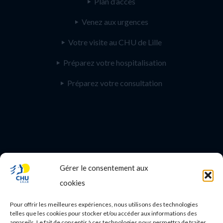
Plan d’accès
Venez aux urgences
Votre visite au CHU de Lille
Préparez votre hospitalisation
Préparez votre consultation
Gérer le consentement aux
PROFESSIONNEL DE SANTE
cookies
Etudes médicales
Pour offrir les meilleures expériences, nous utilisons des technologies
Nos essais cliniques
telles que les cookies pour stocker et/ou accéder aux informations des
appareils. Le fait de consentir à ces technologies nous permettra de traiter