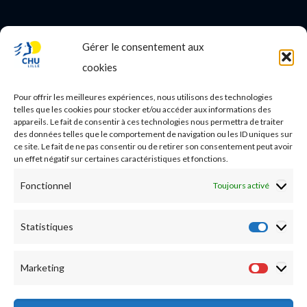
Gérer le consentement aux
PROFESSIONNEL DE SANTE
cookies
Etudes médicales
Pour offrir les meilleures expériences, nous utilisons des technologies
Nos essais cliniques
telles que les cookies pour stocker et/ou accéder aux informations des
appareils. Le fait de consentir à ces technologies nous permettra de traiter
des données telles que le comportement de navigation ou les ID uniques sur
Ecoles paramédicales
ce site. Le fait de ne pas consentir ou de retirer son consentement peut avoir
un effet négatif sur certaines caractéristiques et fonctions.
Fonctionnel
Toujours activé
Statistiques
Statist
Marketing
Market