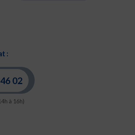
t :
 46 02
14h à 16h)