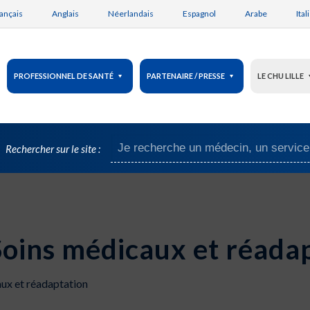
ançais
Anglais
Néerlandais
Espagnol
Arabe
Ital
PROFESSIONNEL DE SANTÉ
PARTENAIRE / PRESSE
LE CHU LILLE
Rechercher sur le site :
Soins médicaux et réada
ux et réadaptation