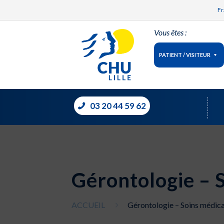
Fr
Vous êtes :
PATIENT / VISITEUR
03 20 44 59 62
Gérontologie – 
ACCUEIL
Gérontologie – Soins médica