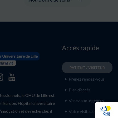
Accès rapide
PATIENT / VISITEUR
Prenez rendez-vous
Plan d’accès
ssionnels, le CHU de Lille est
Venez aux urgences
l’Europe. Hôpital universitaire
innovation et de recherche, il
Votre visite au CHU de Lill