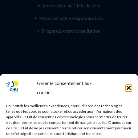
Votre visite au CHU de Lille
Préparez votre hospitalisation
Préparez votre consultation
Gérer le consentement aux
PROFESSIONNEL DE SANTE
cookies
Etudes médicales
Pour offrir les meilleures expériences, nous utilisons des technologies
Nos essais cliniques
telles que les cookies pour stocker et/ou accéder aux informations des
appareils. Le fait de consentir à ces technologies nous permettra de traiter
des données telles que le comportement de navigation ou les ID uniques sur
Ecoles paramédicales
ce site. Le fait de ne pas consentir ou de retirer son consentement peut avoir
un effet négatif sur certaines caractéristiques et fonctions.