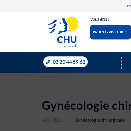
Fr
Vous êtes :
PATIENT / VISITEUR
03 20 44 59 62
Gynécologie chi
ACCUEIL
Gynécologie chirurgicale