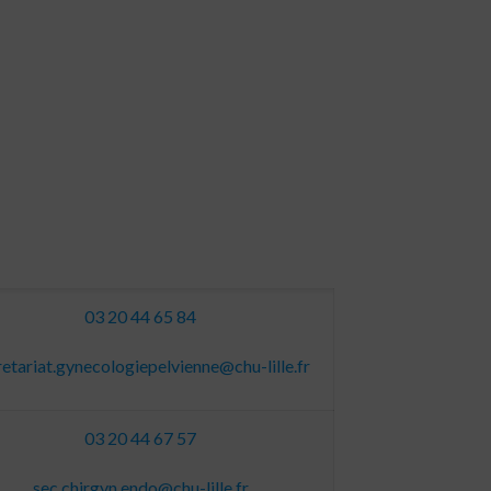
03 20 44 65 84
retariat.gynecologiepelvienne@chu-lille.fr
03 20 44 67 57
sec.chirgyn.endo@chu-lille.fr