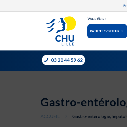
Fr
Vous êtes :
PATIENT / VISITEUR
03 20 44 59 62
Gastro-entérolo
ACCUEIL
Gastro-entérologie, hépatol