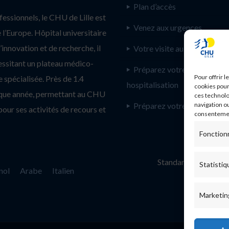
Plan d’accès
ssionnels, le CHU de Lille est
Venez aux urgences
l’Europe. Hôpital universitaire
innovation et de recherche, il
Votre visite au CHU de Lill
essitant un plateau médico-
Préparez votre
Pour offrir 
 spécialisée. Près de 1.4
hospitalisation
cookies pour
haque année, permettant au CHU
ces technolo
Préparez votre consultatio
navigation ou
pour ses activités de recours et
consentement
Fonction
Standard :
Statistiq
nol
Arabe
Italien
Marketin