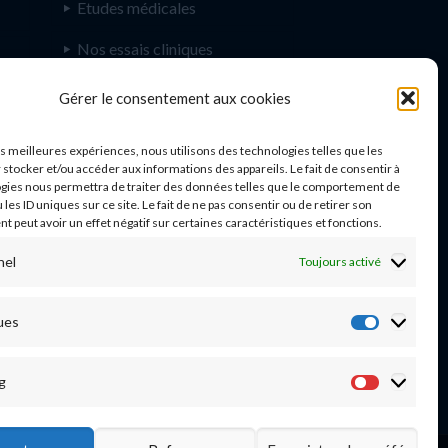
Etudes médicales
Nos essais cliniques
Ecoles paramédicales
e
Gérer le consentement aux cookies
les meilleures expériences, nous utilisons des technologies telles que les
 stocker et/ou accéder aux informations des appareils. Le fait de consentir à
gies nous permettra de traiter des données telles que le comportement de
n
 les ID uniques sur ce site. Le fait de ne pas consentir ou de retirer son
 peut avoir un effet négatif sur certaines caractéristiques et fonctions.
nel
Toujours activé
03 20 44 59 62
ues
Statisti
g
Marketi