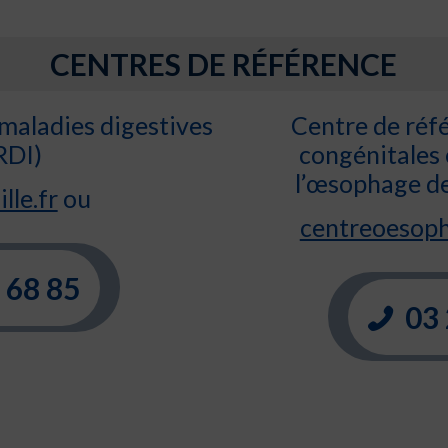
CENTRES DE RÉFÉRENCE
maladies digestives
Centre de réf
RDI)
congénitales
l’œsophage d
lle.fr
ou
centreoesoph
 68 85
03 