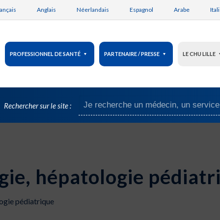
ançais
Anglais
Néerlandais
Espagnol
Arabe
Ital
PROFESSIONNEL DE SANTÉ
PARTENAIRE / PRESSE
LE CHU LILLE
Rechercher sur le site :
gie, hépatologie pédiatr
ogie pédiatrique