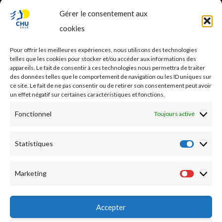
Gérer le consentement aux
PROFESSIONNEL DE SANTE
cookies
Etudes médicales
Pour offrir les meilleures expériences, nous utilisons des technologies
Nos essais cliniques
telles que les cookies pour stocker et/ou accéder aux informations des
appareils. Le fait de consentir à ces technologies nous permettra de traiter
des données telles que le comportement de navigation ou les ID uniques sur
Ecoles paramédicales
ce site. Le fait de ne pas consentir ou de retirer son consentement peut avoir
un effet négatif sur certaines caractéristiques et fonctions.
Fonctionnel
Toujours activé
Statistiques
Statist
Marketing
Market
Accepter