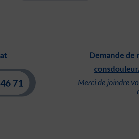
at
Demande de re
consdouleur.
 46 71
Merci de joindre vo