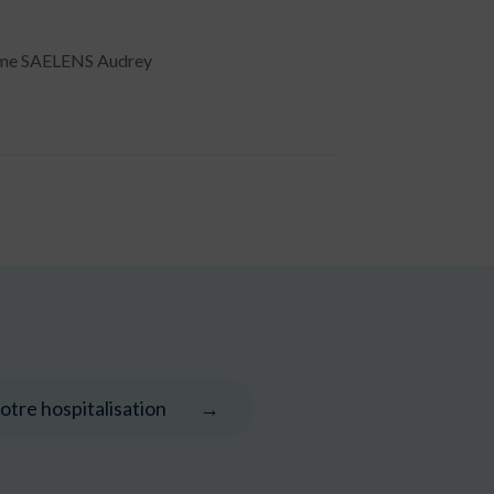
e SAELENS Audrey
otre hospitalisation