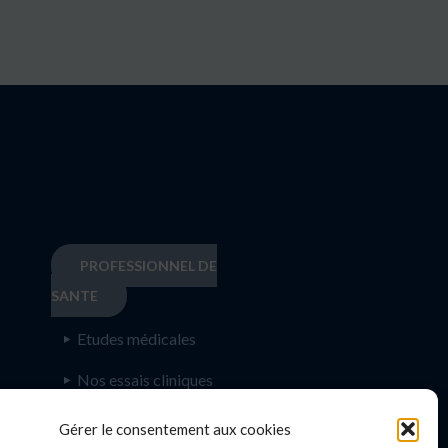
PROFESSIONNEL DE
SANTE
Etudes médicales
Nos essais cliniques
Ecoles paramédicales
e
Gérer le consentement aux cookies