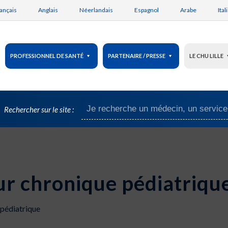
ançais
Anglais
Néerlandais
Espagnol
Arabe
Ital
PROFESSIONNEL DE SANTÉ
PARTENAIRE / PRESSE
LE CHU LILLE
Rechercher sur le site :
ur chronique pédiatriqu
 pédiatrique