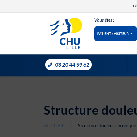
Fr
Vous êtes :
PATIENT / VISITEUR
03 20 44 59 62
Structure doule
ACCUEIL
Structure douleur chronique