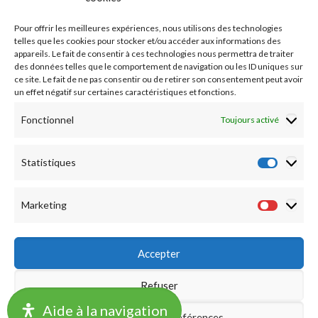
Etudes médicales
Pour offrir les meilleures expériences, nous utilisons des technologies
Nos essais cliniques
telles que les cookies pour stocker et/ou accéder aux informations des
appareils. Le fait de consentir à ces technologies nous permettra de traiter
des données telles que le comportement de navigation ou les ID uniques sur
Ecoles paramédicales
ce site. Le fait de ne pas consentir ou de retirer son consentement peut avoir
un effet négatif sur certaines caractéristiques et fonctions.
Fonctionnel
Toujours activé
Statistiques
Statist
Marketing
Market
Accepter
Refuser
©2019 CHU LILLE -
Accueil
|
Mentions légales
|
Notation
Aide à la navigation
Enregistrer les préférences
Financière
|
Délégations de signature