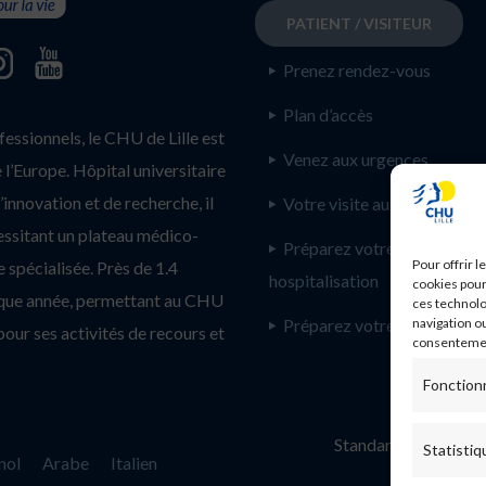
PATIENT / VISITEUR
Prenez rendez-vous
Plan d’accès
ssionnels, le CHU de Lille est
Venez aux urgences
l’Europe. Hôpital universitaire
innovation et de recherche, il
Votre visite au CHU de Lill
essitant un plateau médico-
Préparez votre
Pour offrir 
 spécialisée. Près de 1.4
hospitalisation
cookies pour
haque année, permettant au CHU
ces technolo
Préparez votre consultatio
navigation ou
pour ses activités de recours et
consentement
Fonction
Standard :
Statistiq
nol
Arabe
Italien