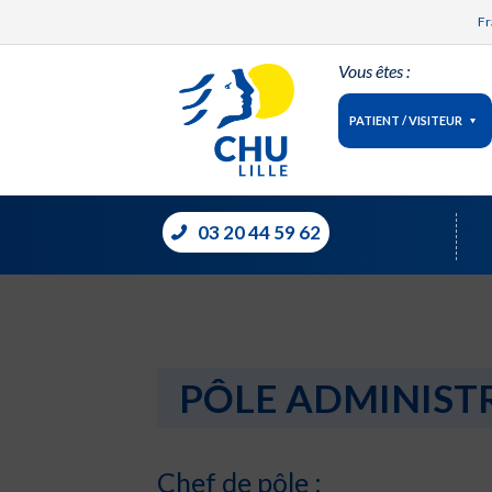
Fr
Vous êtes :
PATIENT / VISITEUR
03 20 44 59 62
PÔLE ADMINIST
Chef de pôle :