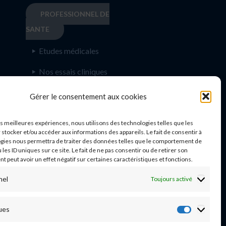
PROFESSIONNEL DE
SANTE
Etudes médicales
Nos essais cliniques
Ecoles paramédicales
e
Gérer le consentement aux cookies
les meilleures expériences, nous utilisons des technologies telles que les
 stocker et/ou accéder aux informations des appareils. Le fait de consentir à
gies nous permettra de traiter des données telles que le comportement de
n
 les ID uniques sur ce site. Le fait de ne pas consentir ou de retirer son
 peut avoir un effet négatif sur certaines caractéristiques et fonctions.
nel
Toujours activé
03 20 44 59 62
ues
Statisti