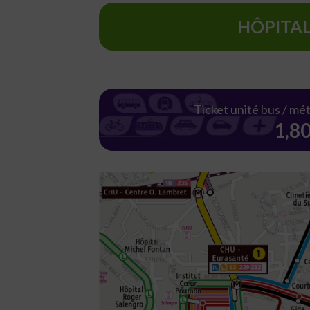
HÔPITA
Ticket unité bus / mé
1,8