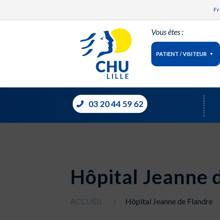
Fr
Vous êtes :
PATIENT / VISITEUR
03 20 44 59 62
Hôpital Jeanne 
ACCUEIL
Hôpital Jeanne de Flandre