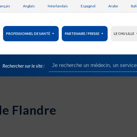
ançais
Anglais
Néerlandais
Espagnol
Arabe
Ital
PROFESSIONNEL DE SANTÉ
PARTENAIRE / PRESSE
LE CHU LILLE
Rechercher sur le site :
de Flandre