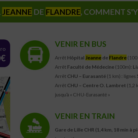
L
JEANNE
DE
FLANDRE
, COMMENT S'
VENIR EN BUS
tro
0€
Arrêt
Hôpital
Jeanne
de
Flandre
(100 
Arrêt
Faculté de Médecine
(100m):
Li
Arrêt
CHU – Eurasanté
(1 km) : lignes
Arrêt
CHU – Centre O. Lambret
(1,2 
jusqu’à « CHU-Eurasanté »
VENIR EN TRAIN
Gare de Lille CHR (1,4 km, 18 min à p