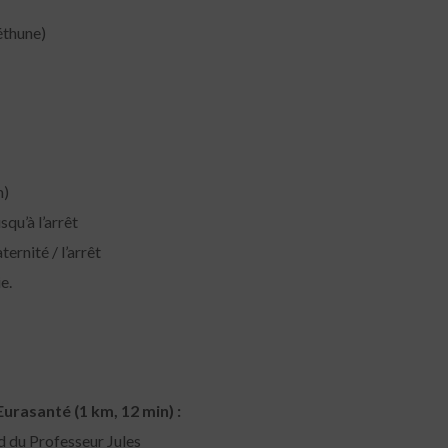
éthune)
m)
squ’à l’arrêt
ternité / l’arrêt
e.
urasanté (1 km, 12 min) :
d du Professeur Jules