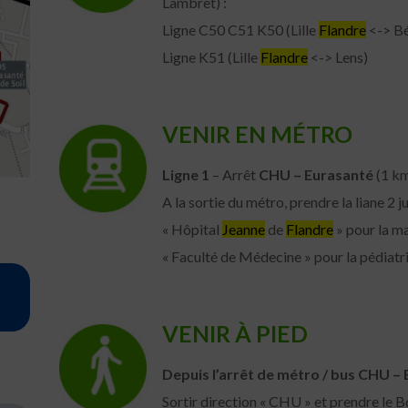
Lambret) :
Ligne C50 C51 K50 (Lille
Flandre
<-> B
Ligne K51 (Lille
Flandre
<-> Lens)
VENIR EN MÉTRO
Ligne 1
– Arrêt
CHU – Eurasanté
(1 k
A la sortie du métro, prendre la liane 2 ju
« Hôpital
Jeanne
de
Flandre
» pour la ma
« Faculté de Médecine » pour la pédiatri
VENIR À PIED
Depuis l’arrêt de métro / bus CHU – E
Sortir direction « CHU » et prendre le B