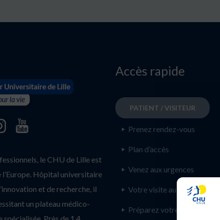
Accès rapide
PATIENT / VISITEUR
Prenez rendez-vous
Plan d’accès
ssionnels, le CHU de Lille est
Venez aux urgences
l’Europe. Hôpital universitaire
innovation et de recherche, il
Votre visite au CHU de Lill
essitant un plateau médico-
Préparez votre
 spécialisée. Près de 1.4