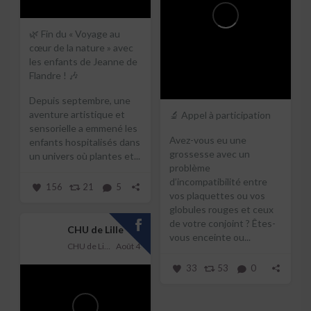
🌿 Fin du « Voyage au
cœur de la nature » avec
les enfants de Jeanne de
Flandre ! 🎶
Depuis septembre, une
aventure artistique et
🔬 Appel à participation
sensorielle a emmené les
Avez-vous eu une
enfants hospitalisés dans
grossesse avec un
un univers où plantes et...
problème
d’incompatibilité entre
156
21
5
vos plaquettes ou vos
globules rouges et ceux
de votre conjoint ?
Êtes-
CHU de Lille
vous enceinte ou...
CHU de Lille
Août 4
33
53
0