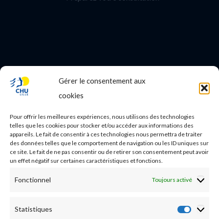
Gérer le consentement aux
PROFESSIONNEL DE SANTE
cookies
Etudes médicales
Pour offrir les meilleures expériences, nous utilisons des technologies
Nos essais cliniques
telles que les cookies pour stocker et/ou accéder aux informations des
appareils. Le fait de consentir à ces technologies nous permettra de traiter
des données telles que le comportement de navigation ou les ID uniques sur
Ecoles paramédicales
ce site. Le fait de ne pas consentir ou de retirer son consentement peut avoir
un effet négatif sur certaines caractéristiques et fonctions.
Fonctionnel
Toujours activé
Statistiques
Statist