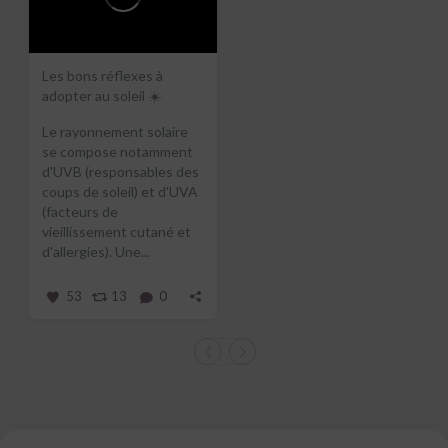
Les bons réflexes à
adopter au soleil ☀️
Le rayonnement solaire
se compose notamment
d'UVB (responsables des
coups de soleil) et d'UVA
(facteurs de
vieillissement cutané et
d'allergies).
Une...
53
13
0