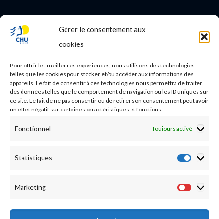
Gérer le consentement aux
PROFESSIONNEL DE SANTE
cookies
Etudes médicales
Pour offrir les meilleures expériences, nous utilisons des technologies
Nos essais cliniques
telles que les cookies pour stocker et/ou accéder aux informations des
appareils. Le fait de consentir à ces technologies nous permettra de traiter
des données telles que le comportement de navigation ou les ID uniques sur
Ecoles paramédicales
ce site. Le fait de ne pas consentir ou de retirer son consentement peut avoir
un effet négatif sur certaines caractéristiques et fonctions.
Fonctionnel
Toujours activé
Statistiques
Statist
Marketing
Market