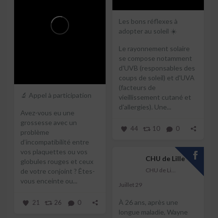
Les bons réflexes à
adopter au soleil ☀️
Le rayonnement solaire
se compose notamment
d'UVB (responsables des
coups de soleil) et d'UVA
(facteurs de
🔬 Appel à participation
vieillissement cutané et
d'allergies).
Une...
Avez-vous eu une
grossesse avec un
44
10
0
problème
d’incompatibilité entre
vos plaquettes ou vos
CHU de Lille
globules rouges et ceux
CHU de Lille
de votre conjoint ?
Êtes-
vous enceinte ou...
Juillet 29
À 26 ans, après une
21
26
0
longue maladie, Wayne